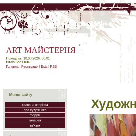
АRT-МАЙСТЕРНЯ
Понеділок, 10.08.2026, 08:01
Вітаю Вас
Гість
Головна
|
Реєстрація
|
Вхід
|
RSS
Меню сайту
Художн
головна сторінка
про художника
форум
галерея
зв'язок