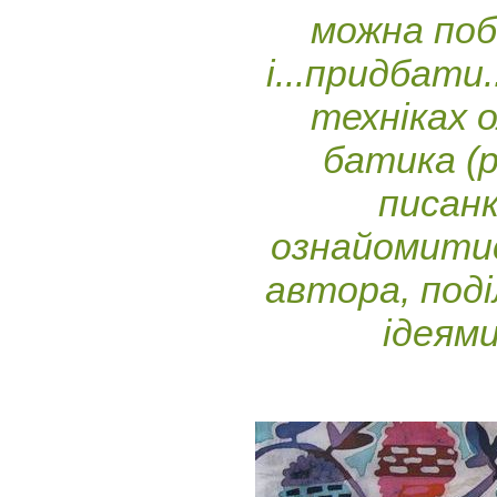
можна поб
і...придбати
техніках о
батика (р
писан
ознайомитис
автора, под
ідеями